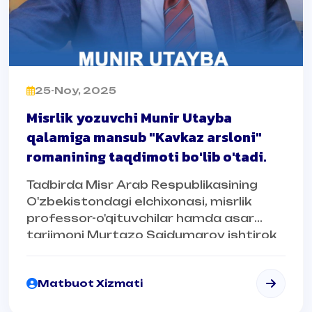
25-Noy, 2025
Misrlik yozuvchi Munir Utayba
qalamiga mansub "Kavkaz arsloni"
romanining taqdimoti bo'lib o'tadi.
Tadbirda Misr Arab Respublikasining
O'zbekistondagi elchixonasi, misrlik
professor-o'qituvchilar hamda asar
tarjimoni Murtazo Saidumarov ishtirok
etadi.
Matbuot Xizmati