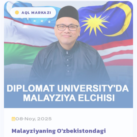
08-Noy, 2025
Malayziyaning O'zbekistondagi
favquloddda va muxtor elchisi Ilham
Tuas Illias Janobi Oliylari