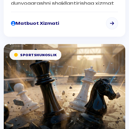
dunyoqarashni shakllantirishga xizmat
qildi degan fikrdamiz.
Matbuot Xizmati
SPORTSHUNOSLIK