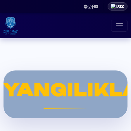
UZ
YANGILIKL