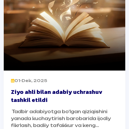
01-Dek, 2025
Ziyo ahli bilan adabiy uchrashuv
tashkil etildi
Tadbir adabiyotga bo‘lgan qiziqishini
yanada kuchaytirish barobarida ijodiy
fikrlash, badiiy tafakkur va keng