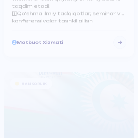
2️⃣Mushtarak tarix, din,
madaniyatimizga oid tadqiqot
Matbuot Xizmati
loyihalarida ishtirok etish
3️⃣Ilmiy xodimlar, professor-o'qituvchilar
ishtirokida maxsus kurslar tashkil qilish
HAMKORLIK