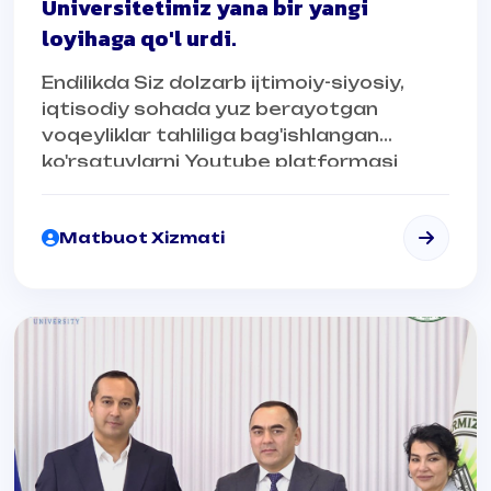
Universitetimiz yana bir yangi
loyihaga qo'l urdi.
Endilikda Siz dolzarb ijtimoiy-siyosiy,
iqtisodiy sohada yuz berayotgan
voqeyliklar tahliliga bag'ishlangan
ko'rsatuvlarni Youtube platformasi
Diplomat_podcast kanali orqali kuzatib
borishingiz mumkin.
Matbuot Xizmati