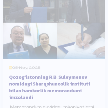
05-Noy, 2025
Qozog‘istonning R.B. Suleymenov
nomidagi Sharqshunoslik instituti
bilan hamkorlik memorandumi
imzolandi
Memorandum quyidagi imkoniyatlarni
taqdim etadi:
1️⃣Qo‘shma ilmiy tadqiqotlar, seminar va
konferensiyalar tashkil qilish