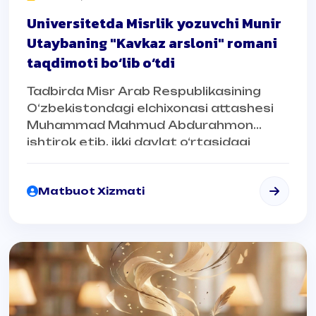
Universitetda Misrlik yozuvchi Munir
Utaybaning "Kavkaz arsloni" romani
taqdimoti bo‘lib o‘tdi
Tadbirda Misr Arab Respublikasining
O‘zbekistondagi elchixonasi attashesi
Muhammad Mahmud Abdurahmon
ishtirok etib, ikki davlat o‘rtasidagi
madaniy-gumanitar aloqalarning
mustahkamlanib borayotganini alohida
Matbuot Xizmati
ta’kidladi.