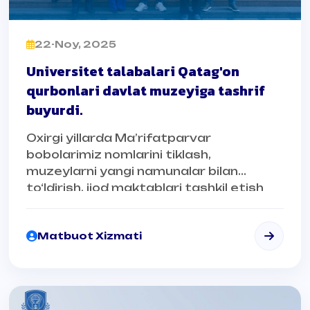
22-Noy, 2025
Universitet talabalari Qatag'on
qurbonlari davlat muzeyiga tashrif
buyurdi.
Oxirgi yillarda Ma’rifatparvar
bobolarimiz nomlarini tiklash,
muzeylarni yangi namunalar bilan
to‘ldirish, ijod maktablari tashkil etish
bo‘yicha tizimli ishlar amalga
oshirilmoqda.
Matbuot Xizmati