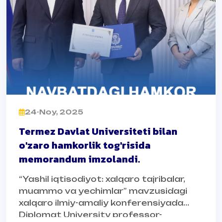
24-Noy, 2025
Termez Davlat Universiteti bilan
o'zaro hamkorlik tog'risida
memorandum imzolandi.
“Yashil iqtisodiyot: xalqaro tajribalar,
muammo va yechimlar” mavzusidagi
xalqaro ilmiy-amaliy konferensiyada
Diplomat University professor-