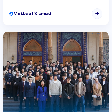
o'qituvchilari R.Salayev, G.Rahimovalar
o'z ma'ruzalari bilan ishtirok etdilar.
Matbuot Xizmati