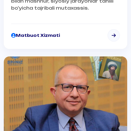
bilan mashhur, siyosiy jarayonlar tahlili
bo'yicha tajribali mutaxassis.
Matbuot Xizmati