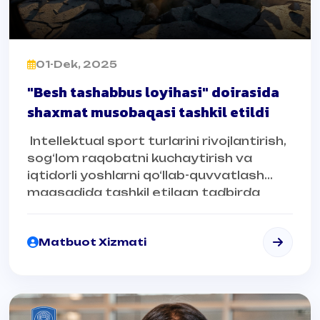
01-Dek, 2025
"Besh tashabbus loyihasi" doirasida
shaxmat musobaqasi tashkil etildi
Intellektual sport turlarini rivojlantirish,
sog‘lom raqobatni kuchaytirish va
iqtidorli yoshlarni qo‘llab-quvvatlash
maqsadida tashkil etilgan tadbirda
ishtirokchilar o‘zining strategik fikrlashi,
tezkor qaror qabul qilish mahorati va
Matbuot Xizmati
raqobatbardoshligini namoyish etdilar.