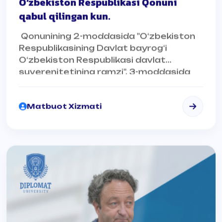
qabul qilingan kun.
Qonunining 2-moddasida "O‘zbekiston
Respublikasining Davlat bayrog‘i
O‘zbekiston Respublikasi davlat
suverenitetining ramzi", 3-moddasida
"O‘zbekiston Respublikasining Davlat
bayrog‘i xalqaro munosabatlarda
Matbuot Xizmati
O‘zbekiston Respublikasining timsoli"
ekanligi belgilab qo‘yilgan.