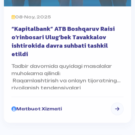
08-Noy, 2025
“Kapitalbank” ATB Boshqaruv Raisi
o‘rinbosari Ulug‘bek Tavakkalov
ishtirokida davra suhbati tashkil
etildi
Tadbir davomida quyidagi masalalar
muhokama qilindi:
Raqamlashtirish va onlayn tijoratning
rivojlanish tendensiyalari
Chakana savdo tarmoqlarini
modernizatsiya qilish yo‘nalishlari
Matbuot Xizmati
Iste’molchilar xatti-harakatlari va yangi
tendensiyalar
AQL MARKAZI