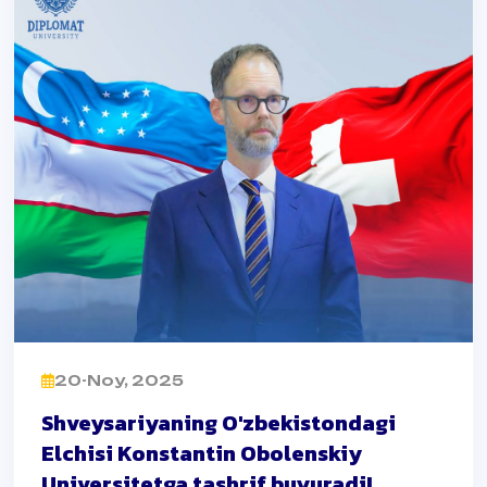
20-Noy, 2025
Shveysariyaning O'zbekistondagi
Elchisi Konstantin Obolenskiy
Universitetga tashrif buyuradi!