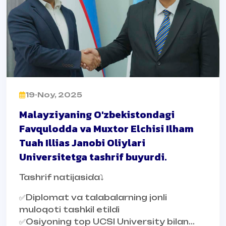
19-Noy, 2025
Malayziyaning O'zbekistondagi
Favqulodda va Muxtor Elchisi Ilham
Tuah Illias Janobi Oliylari
Universitetga tashrif buyurdi.
Tashrif natijasida⤵️
✅Diplomat va talabalarning jonli
muloqoti tashkil etildi
✅Osiyoning top UCSI University bilan