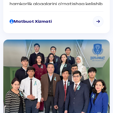
hamkorlik aloqalarini o'rnatishga kelishib
olindi
✅Elchi Janobi Oliylari Diplomat_podcast
Matbuot Xizmati
loyihasiga taklif qilindi