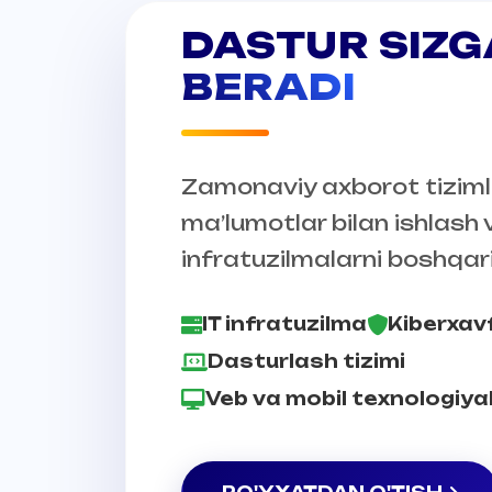
DASTUR SIZG
BERADI
Zamonaviy axborot tizimla
ma’lumotlar bilan ishlash 
infratuzilmalarni boshqar
IT infratuzilma
Kiberxavf
Dasturlash tizimi
Veb va mobil texnologiya