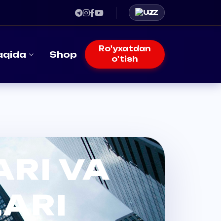
UZ
Ro'yxatdan
aqida
Shop
o'tish
RI VA
ARI