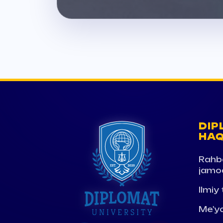
DIP
HAQ
Rahb
jamo
Ilmiy
Me'yo