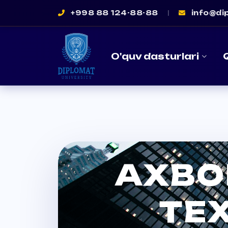
+998 88 124-88-88
|
info@dip
O'quv dasturlari
AXBO
TE