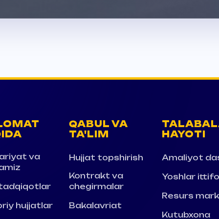
LOMAT
QABUL VA
TALABAL
IDA
TA'LIM
HAYOTI
ariyat va
Hujjat topshirish
Amaliyot da
amiz
Kontrakt va
Yoshlar ittif
 tadqiqotlar
chegirmalar
Resurs mark
riy hujjatlar
Bakalavriat
Kutubxona