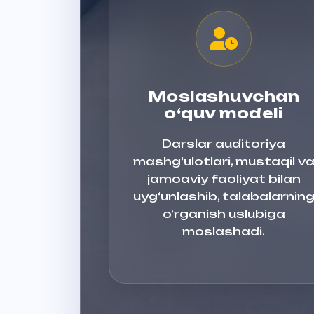
Moslashuvchan
o‘quv modeli
Darslar auditoriya
mashg‘ulotlari, mustaqil v
jamoaviy faoliyat bilan
uyg‘unlashib, talabalarnin
o‘rganish uslubiga
moslashadi.