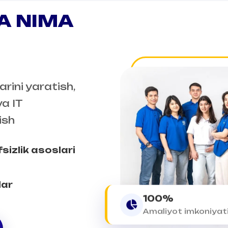
A NIMA
rini yaratish,
va IT
ish
sizlik asoslari
lar
100%
Amaliyot imkoniyat