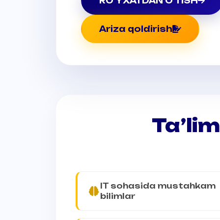
RO'YXATDAN O'TISH
Ariza qoldirish
Ta’lim
IT sohasida mustahkam
bilimlar