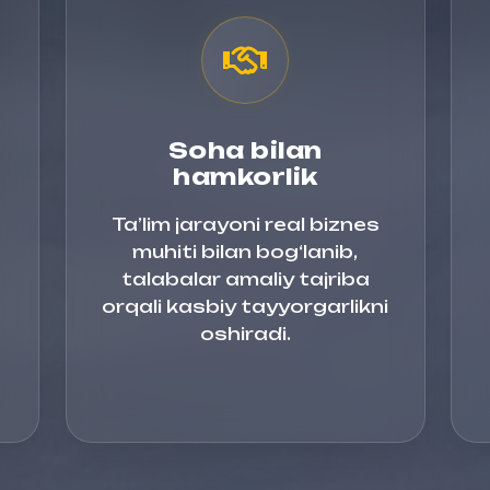
Soha bilan
hamkorlik
Ta’lim jarayoni real biznes
a
muhiti bilan bog‘lanib,
talabalar amaliy tajriba
g
orqali kasbiy tayyorgarlikni
oshiradi.