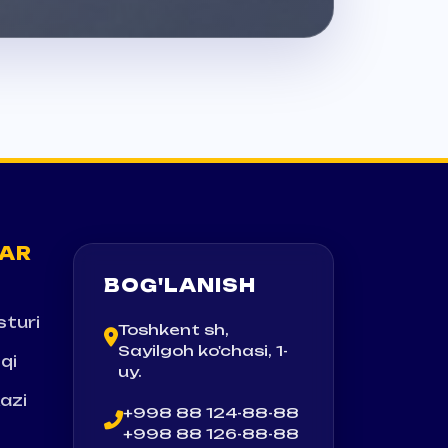
AR
BOG'LANISH
sturi
Toshkent sh,
Sayilgoh ko'chasi, 1-
oqi
uy.
azi
+998 88 124-88-88
+998 88 126-88-88