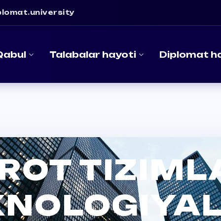
lomat.university
Qabul
Talabalar hayoti
Diplomat h
ROT TIZIMLA
XNOLOGIYAL