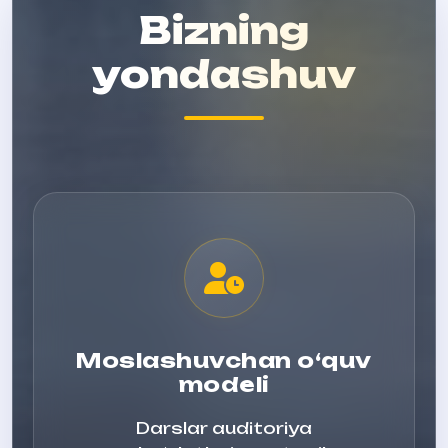
Bizning
yondashuv
Moslashuvchan o‘quv
modeli
Darslar auditoriya