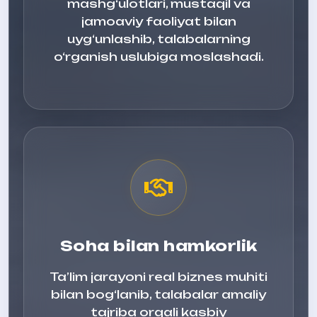
mashg‘ulotlari, mustaqil va
jamoaviy faoliyat bilan
uyg‘unlashib, talabalarning
o‘rganish uslubiga moslashadi.
Soha bilan hamkorlik
Ta’lim jarayoni real biznes muhiti
bilan bog‘lanib, talabalar amaliy
tajriba orqali kasbiy