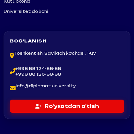
Kutubxona
Universitet do'koni
BOG'LANISH
Toshkent sh, Sayilgoh ko'chasi, 1-uy.
+998 88 124-88-88
+998 88 126-88-88
info@diplomat.university
Ro'yxatdan o'tish