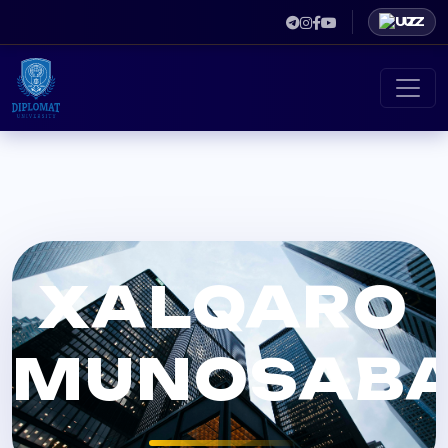
UZ
XALQARO
MUNOSABA