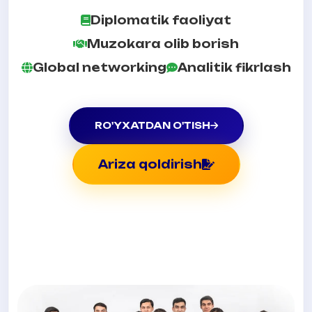
Diplomatik faoliyat
Muzokara olib borish
Global networking
Analitik fikrlash
RO'YXATDAN O'TISH
Ariza qoldirish