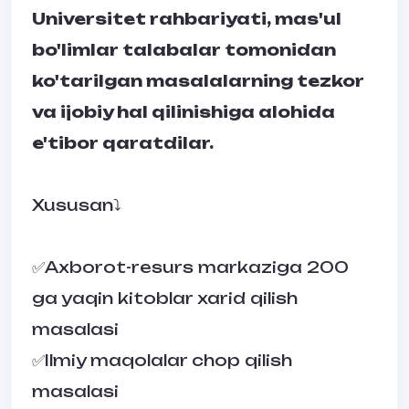
Universitet rahbariyati, mas'ul
bo'limlar talabalar tomonidan
ko'tarilgan masalalarning tezkor
va ijobiy hal qilinishiga alohida
e'tibor qaratdilar.
Xususan⤵️
✅Axborot-resurs markaziga 200
ga yaqin kitoblar xarid qilish
masalasi
✅Ilmiy maqolalar chop qilish
masalasi