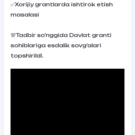
✅Xorijiy grantlarda ishtirok etish
masalasi
💯Tadbir so'nggida Davlat granti
sohiblariga esdalik sovg'alari
topshirildi.