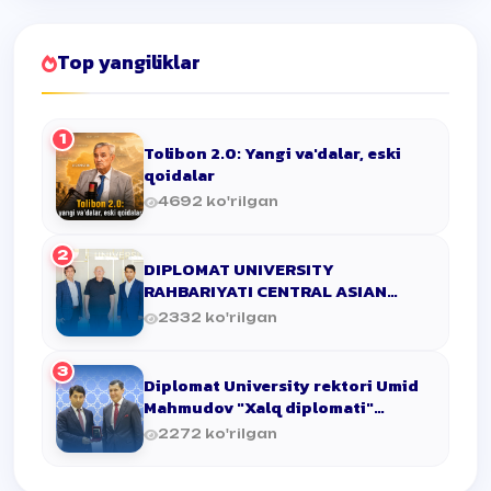
Top yangiliklar
1
Tolibon 2.0: Yangi va'dalar, eski
qoidalar
4692 ko'rilgan
2
DIPLOMAT UNIVERSITY
RAHBARIYATI CENTRAL ASIAN
UNIVERSITY'DA
2332 ko'rilgan
3
Diplomat University rektori Umid
Mahmudov "Xalq diplomati"
ko‘krak …
2272 ko'rilgan