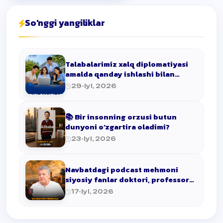
So'nggi yangiliklar
Talabalarimiz xalq diplomatiyasi
amalda qanday ishlashi bilan
tanishdilar!
29-Iyl, 2026
📚 Bir insonning orzusi butun
dunyoni o‘zgartira oladimi?
23-Iyl, 2026
Navbatdagi podcast mehmoni
siyosiy fanlar doktori, professor
To'lqin …
17-Iyl, 2026