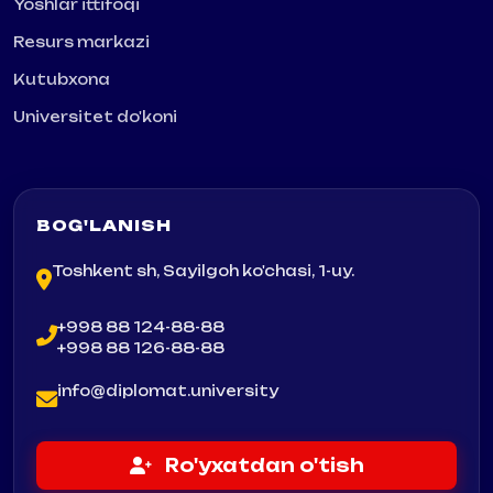
Yoshlar ittifoqi
Resurs markazi
Kutubxona
Universitet do'koni
BOG'LANISH
Toshkent sh, Sayilgoh ko'chasi, 1-uy.
+998 88 124-88-88
+998 88 126-88-88
info@diplomat.university
Ro'yxatdan o'tish