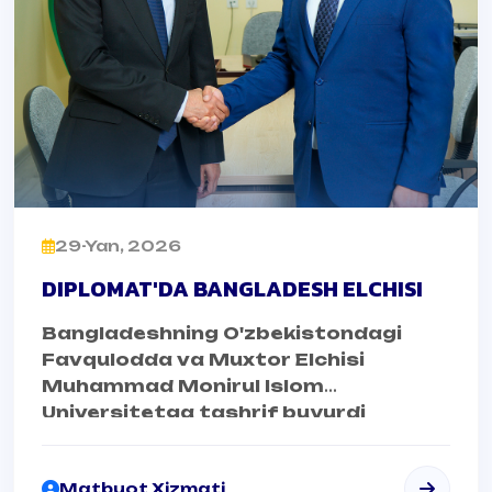
29-Yan, 2026
DIPLOMAT'DA BANGLADESH ELCHISI
Bangladeshning O'zbekistondagi
Favqulodda va Muxtor Elchisi
Muhammad Monirul Islom
Universitetga tashrif buyurdi
Matbuot Xizmati