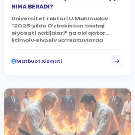
Universitet rektori U.Mahmudov
"2025-yilda O'zbekiston tashqi
siyosati natijalari" ga oid qator
ijtimoiy-siyosiy ko'rsatuvlarda
maxsus ekspert sifatida ishtirok
etmoqda.
Matbuot Xizmati