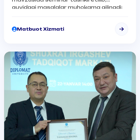
quyidagi masalalar muhokama qilinadi:
Matbuot Xizmati