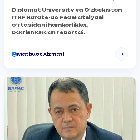
Diplomat University va O‘zbekiston
ITKF Karate-do Federatsiyasi
o‘rtasidagi hamkorlikka
bag'ishlangan reportaj.
Matbuot Xizmati