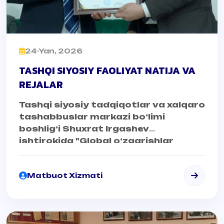
24-Yan, 2026
TASHQI SIYOSIY FAOLIYAT NATIJA VA
REJALAR
Tashqi siyosiy tadqiqotlar va xalqaro
tashabbuslar markazi bo‘limi
boshlig‘i Shuxrat Irgashev
ishtirokida "Global o‘zgarishlar
sharoitida O‘zbekiston tashqi
siyosati" mavzusida davra suhbati
Matbuot Xizmati
bo'lib o'tdi.