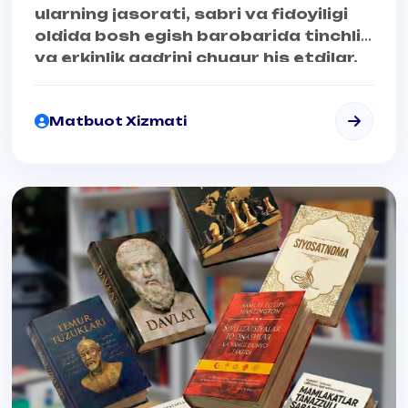
ularning jasorati, sabri va fidoyiligi
oldida bosh egish barobarida tinchlik
va erkinlik qadrini chuqur his etdilar.
Matbuot Xizmati