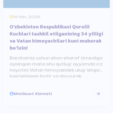
O‘zbekiston Respublikasi Qurolli
Kuchlari tashkil etilganining 34 yilligi
va Vatan himoyachilari kuni muborak
bo'lsin!
Barchamiz uchun shon-sharaf timsoliga
aylangan mana shu qutlug‘ ayyomda o‘z
hayotini Vatan himoyasidek ulug‘ ishga
bag‘ishlagan botir va dovyurak
o‘g‘lonlarimizni, muhtaram
faxriylarimizni tabriklab, ularning
Matbuot Xizmati
sha’niga eng ezgu tilaklarimizni izhor
etamiz.