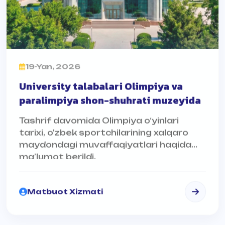
19-Yan, 2026
University talabalari Olimpiya va
paralimpiya shon-shuhrati muzeyida
Tashrif davomida Olimpiya o‘yinlari
tarixi, o'zbek sportchilarining xalqaro
maydondagi muvaffaqiyatlari haqida
ma’lumot berildi.
Matbuot Xizmati