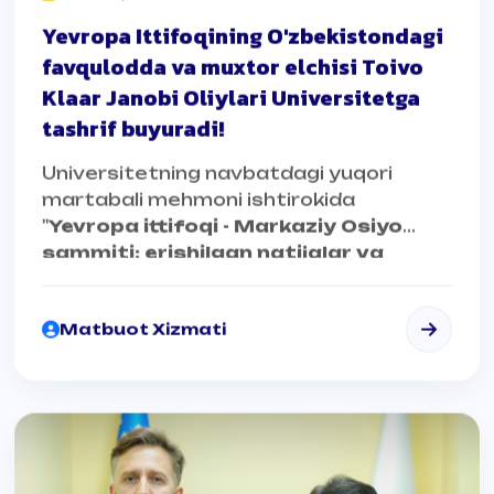
Yevropa Ittifoqining O'zbekistondagi
favqulodda va muxtor elchisi Toivo
Klaar Janobi Oliylari Universitetga
tashrif buyuradi!
Universitetning navbatdagi yuqori
martabali mehmoni ishtirokida
"
Yevropa ittifoqi - Markaziy Osiyo
sammiti: erishilgan natijalar va
istiqboldagi rejalar"
mavzusida davra
suhbati tashkil etiladi.
Matbuot Xizmati