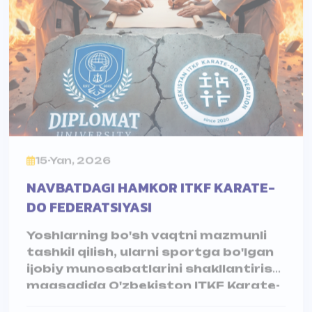
15-Yan, 2026
NAVBATDAGI HAMKOR ITKF KARATE-
DO FEDERATSIYASI
Yoshlarning bo'sh vaqtni mazmunli
tashkil qilish, ularni sportga bo'lgan
ijobiy munosabatlarini shakllantirish
maqsadida O'zbekiston ITKF Karate-
do federatsiyasi bilan o'zaro
hamkorlik memorandumi imzolandi
Matbuot Xizmati