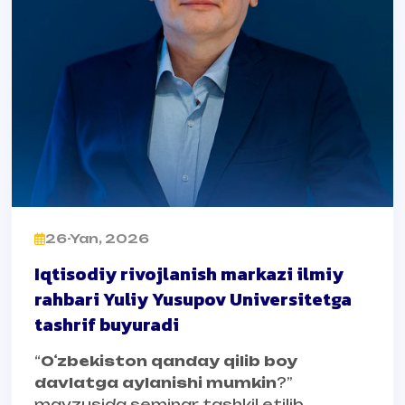
26-Yan, 2026
Iqtisodiy rivojlanish markazi ilmiy
rahbari Yuliy Yusupov Universitetga
tashrif buyuradi
“
Oʻzbekiston qanday qilib boy
davlatga aylanishi mumkin
?”
mavzusida seminar tashkil etilib,