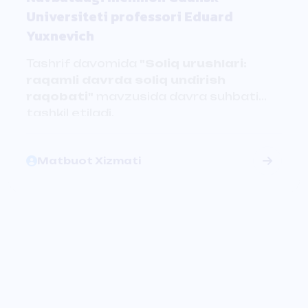
raqamli davrda soliq undirish
raqobati"
mavzusida davra suhbati
tashkil etiladi.
Matbuot Xizmati