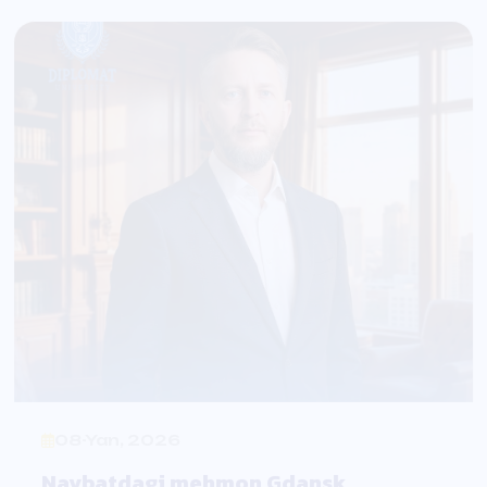
08-Yan, 2026
Navbatdagi mehmon Gdansk
Universiteti professori Eduard
Yuxnevich
Tashrif davomida
"Soliq urushlari: