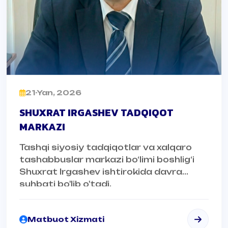
21-Yan, 2026
SHUXRAT IRGASHEV TADQIQOT
MARKAZI
Tashqi siyosiy tadqiqotlar va xalqaro
tashabbuslar markazi bo‘limi boshlig‘i
Shuxrat Irgashev ishtirokida davra
suhbati bo'lib o'tadi.
Matbuot Xizmati